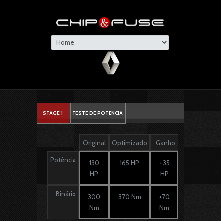
STAGE 1
TESTE DE POTÊNCIA
Original
Optimizado
Ganho
Potência
130
165 HP
+35
HP
HP
Binário
300
370 Nm
+70
Nm
Nm