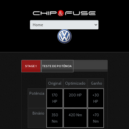
STAGE 1
TESTE DE POTÊNCIA
Original
Optimizado
Ganho
Potência
170
200 HP
+30
HP
HP
Binário
350
420 Nm
+70
Nm
Nm