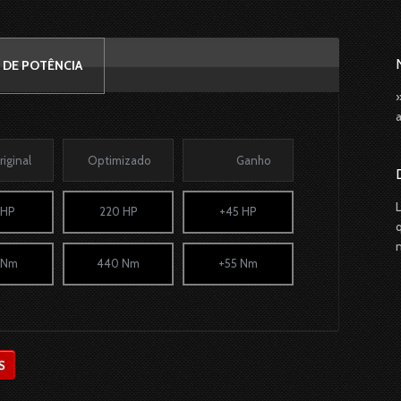
 DE POTÊNCIA
riginal
Optimizado
Ganho
 HP
220 HP
+45 HP
 Nm
440 Nm
+55 Nm
S