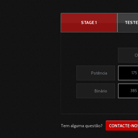
STAGE 1
TESTE
O
175
Potência
385
Binário
Tem alguma questão?
CONTACTE-NO