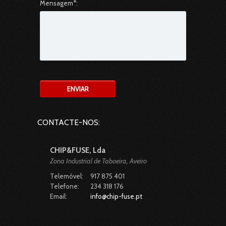
Mensagem*:
CONTACTE-NOS:
CHIP&FUSE, Lda
Zona Industrial de Taboeira, Aveiro
Telemóvel:
917 875 401
Telefone:
234 318 176
Email:
info@chip-fuse.pt