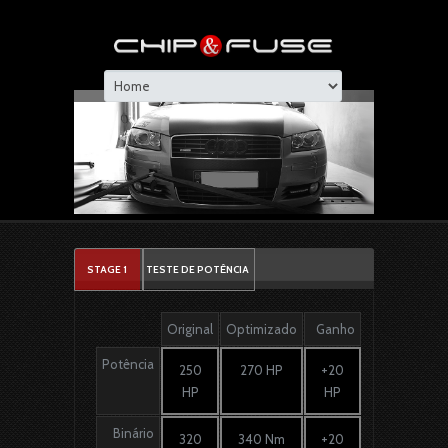
STAGE 1
TESTE DE POTÊNCIA
Original
Optimizado
Ganho
Potência
250
270 HP
+20
HP
HP
Binário
320
340 Nm
+20