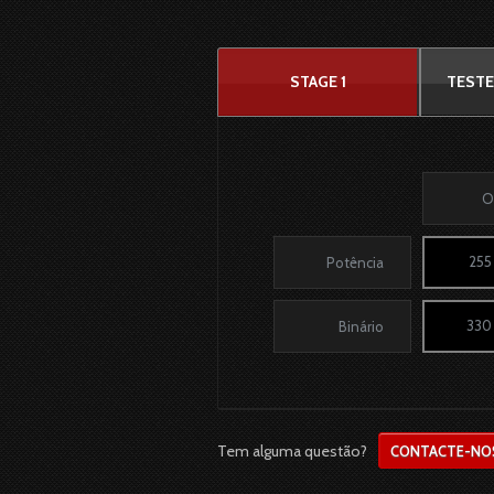
STAGE 1
TESTE
O
255
Potência
330
Binário
Tem alguma questão?
CONTACTE-NO