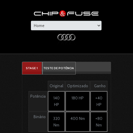
STAGE 1
TESTE DE POTÊNCIA
Original
Optimizado
Ganho
Potência
140
180 HP
+40
HP
HP
Binário
320
400 Nm
+80
Nm
Nm