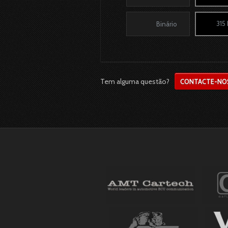
315
Binário
Tem alguma questão?
CONTACTE-NO