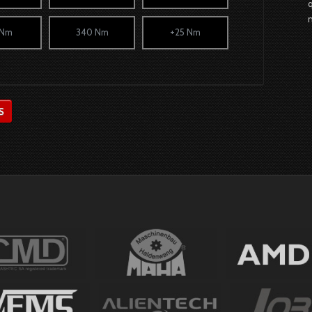
 Nm
340 Nm
+25 Nm
S