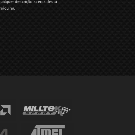
qualquer descrição acerca desta
máquina.