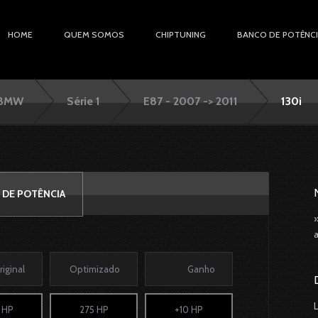
HOME
QUEM SOMOS
CHIPTUNING
BANCO DE POTÊNC
BMW
Série 1
E87 - 2007 -> 2011
130i
 DE POTÊNCIA
riginal
Optimizado
Ganho
 HP
275 HP
+10 HP