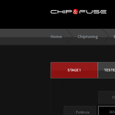
Home
Chiptuning
STAGE 1
TESTE
O
265
Potência