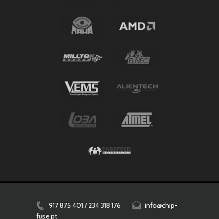
917 875 401 / 234 318 176
info@chip-
fuse.pt