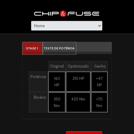
STAGE 1
TESTE DE POTÊNCIA
Original
Optimizado
Ganho
Potência
163
210 HP
+47
HP
HP
Binário
350
420 Nm
+70
Nm
Nm