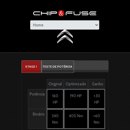
STAGE 1
TESTE DE POTÊNCIA
Original
Optimizado
Ganho
Potência
160
190 HP
+30
HP
HP
Binário
340
400 Nm
+60
Nm
Nm