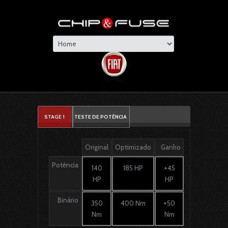
STAGE 1
TESTE DE POTÊNCIA
Original
Optimizado
Ganho
Potência
140
185 HP
+45
HP
HP
Binário
350
400 Nm
+50
Nm
Nm