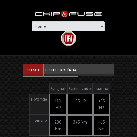
STAGE 1
TESTE DE POTÊNCIA
Original
Optimizado
Ganho
Potência
120
155 HP
+35
HP
HP
Binário
280
345 Nm
+65
Nm
Nm