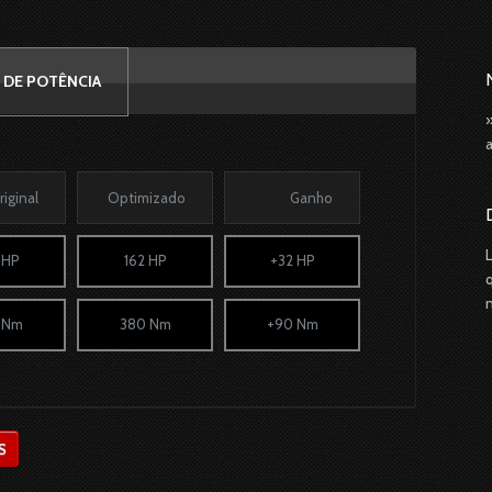
 DE POTÊNCIA
riginal
Optimizado
Ganho
 HP
162 HP
+32 HP
 Nm
380 Nm
+90 Nm
S