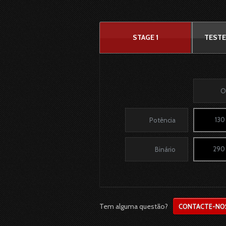
STAGE 1
TESTE
O
130
Potência
290
Binário
Tem alguma questão?
CONTACTE-NO