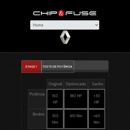
STAGE 1
TESTE DE POTÊNCIA
Original
Optimizado
Ganho
Potência
150
180 HP
+30
HP
HP
Binário
350
410 Nm
+60
Nm
Nm