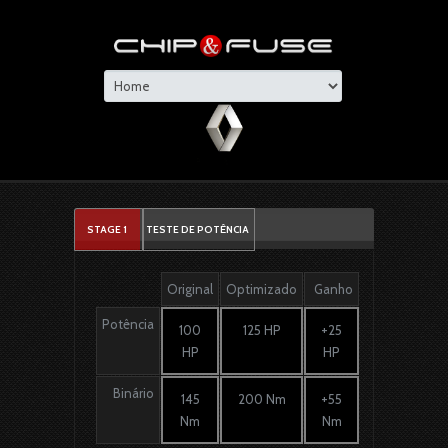
STAGE 1
TESTE DE POTÊNCIA
Original
Optimizado
Ganho
Potência
100
125 HP
+25
HP
HP
Binário
145
200 Nm
+55
Nm
Nm