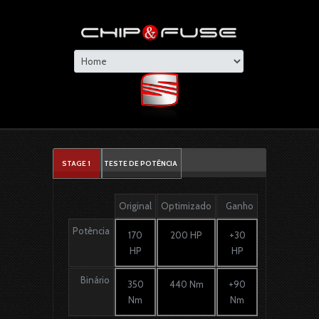
STAGE 1
TESTE DE POTÊNCIA
Original
Optimizado
Ganho
Potência
170
200 HP
+30
HP
HP
Binário
350
440 Nm
+90
Nm
Nm