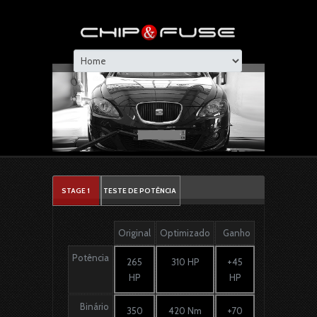
STAGE 1
TESTE DE POTÊNCIA
Original
Optimizado
Ganho
Potência
265
310 HP
+45
HP
HP
Binário
350
420 Nm
+70