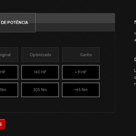
 DE POTÊNCIA
riginal
Optimizado
Ganho
 HP
140 HP
+31 HP
 Nm
305 Nm
+65 Nm
S