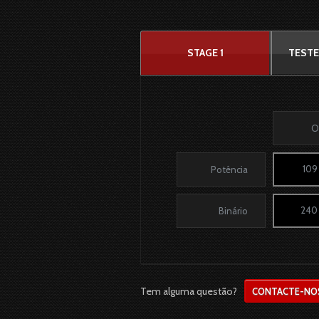
STAGE 1
TESTE
O
109
Potência
240
Binário
Tem alguma questão?
CONTACTE-NO