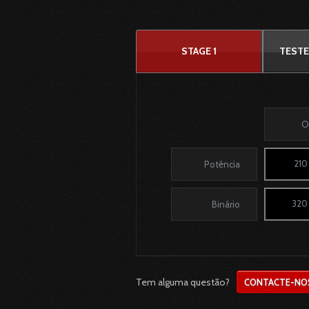
STAGE 1
TESTE
O
210
Potência
320
Binário
Tem alguma questão?
CONTACTE-NO