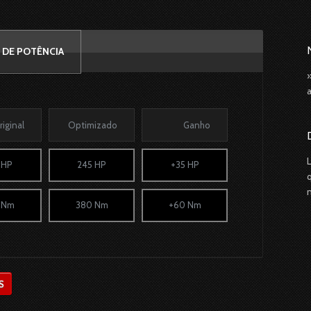
 DE POTÊNCIA
riginal
Optimizado
Ganho
 HP
245 HP
+35 HP
 Nm
380 Nm
+60 Nm
S