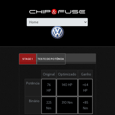
STAGE 1
TESTE DE POTÊNCIA
Original
Optimizado
Ganho
Potência
76
140 HP
+64
HP
HP
Binário
225
310 Nm
+85
Nm
Nm