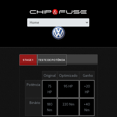
STAGE 1
TESTE DE POTÊNCIA
Original
Optimizado
Ganho
Potência
75
95 HP
+20
HP
HP
Binário
180
220 Nm
+40
Nm
Nm