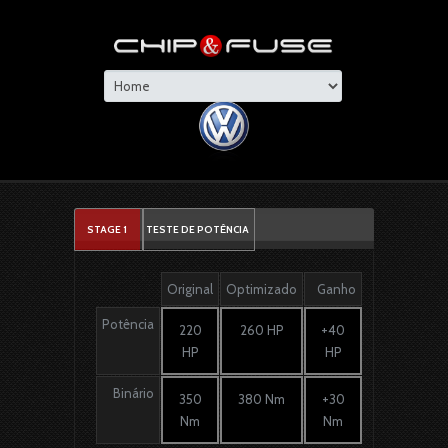
STAGE 1
TESTE DE POTÊNCIA
Original
Optimizado
Ganho
Potência
220
260 HP
+40
HP
HP
Binário
350
380 Nm
+30
Nm
Nm