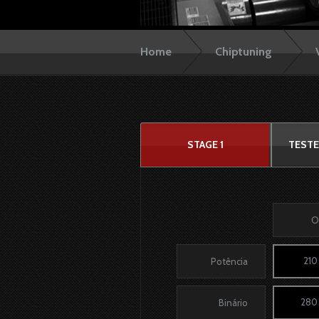
Home
Chiptuning
STAGE 1
TESTE
O
210
Potência
280
Binário