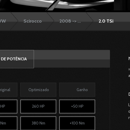
VW
Scirocco
2008 -> ...
2.0 TSi
 DE POTÊNCIA
riginal
Optimizado
Ganho
 HP
260 HP
+50 HP
 Nm
380 Nm
+100 Nm