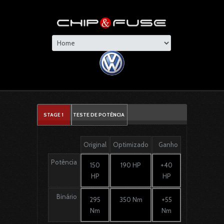
STAGE 1
TESTE DE POTÊNCIA
Original
Optimizado
Ganho
Potência
150
190 HP
+40
HP
HP
Binário
295
350 Nm
+55
Nm
Nm