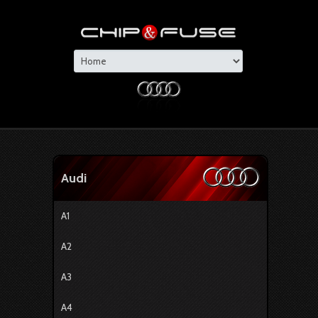
Audi
A1
A2
A3
A4