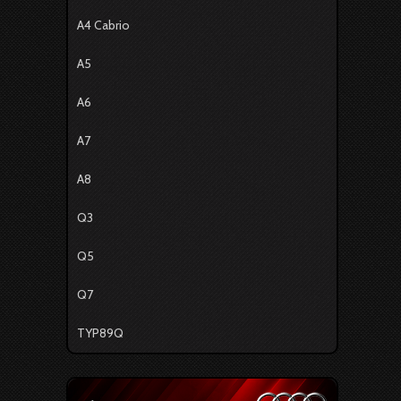
A4 Cabrio
A5
A6
A7
A8
Q3
Q5
Q7
TYP89Q