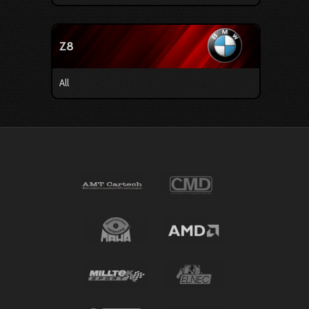
Z8
All