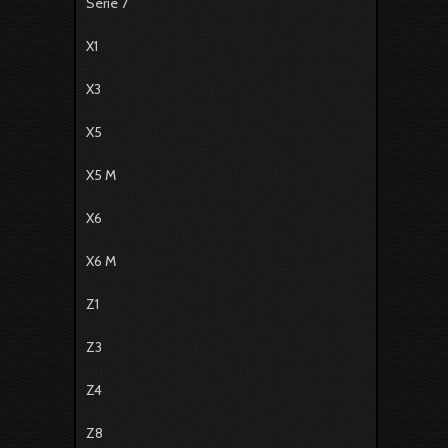
Série 7
X1
X3
X5
X5 M
X6
X6 M
Z1
Z3
Z4
Z8