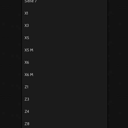
Série 7
X1
X3
X5
X5 M
X6
X6 M
Z1
Z3
Z4
Z8